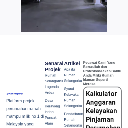
Senarai
Artikel
Pegawai Kami Yang
Bertauliah dan
Projek
Apa itu
Profesional akan Bantu
Rumah
Rumah
Anda Miliki Rumah
Idaman Seperti
Selangorku
Selangorku
Mereka.
Lagenda
Syarat
Kalkulator
Ardea
Kelayakan
Rumah
Anggaran
Platform projek
Desa
Selangorku
Kerayong
perumahan rumah
Kelayakan
Indah
Pendaftaran
mampu milik no 1 di
Pinjaman
Puncak
Rumah
Alam
Malaysia yang
Selangorku