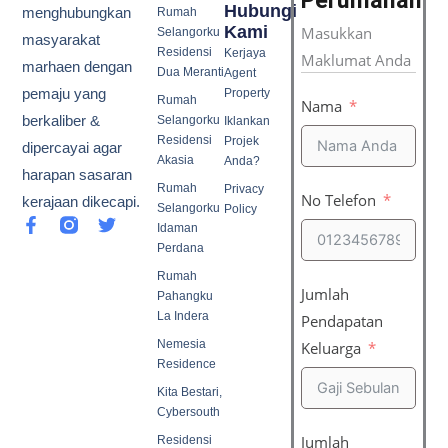
Perumahan
Hubungi
menghubungkan
Rumah
Kami
Masukkan
Selangorku
masyarakat
Residensi
Kerjaya
Maklumat Anda
marhaen dengan
Dua Meranti
Agent
pemaju yang
Property
Rumah
Nama
berkaliber &
Selangorku
Iklankan
Residensi
Projek
dipercayai agar
Akasia
Anda?
harapan sasaran
Rumah
Privacy
No Telefon
kerajaan dikecapi.
Selangorku
Policy
F
T
Idaman
a
w
Perdana
c
i
e
t
Rumah
b
t
Jumlah
Pahangku
o
e
La Indera
Pendapatan
o
r
Nemesia
k
Keluarga
-
Residence
f
Kita Bestari,
Cybersouth
Jumlah
Residensi